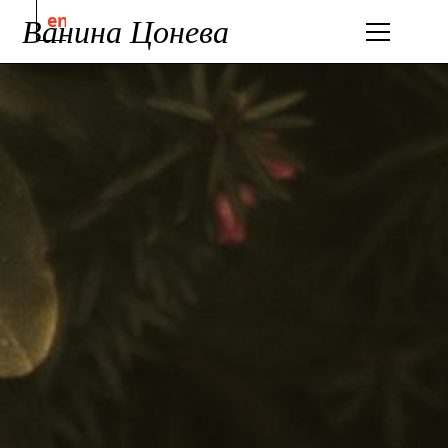
en
Ванина Цонева