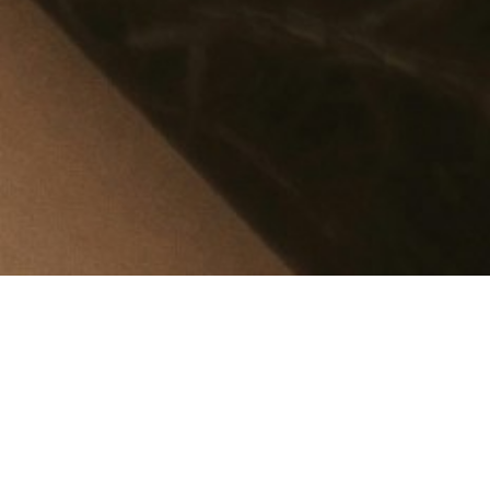
Искаш да знаеш повече за
шибари, основните възли и